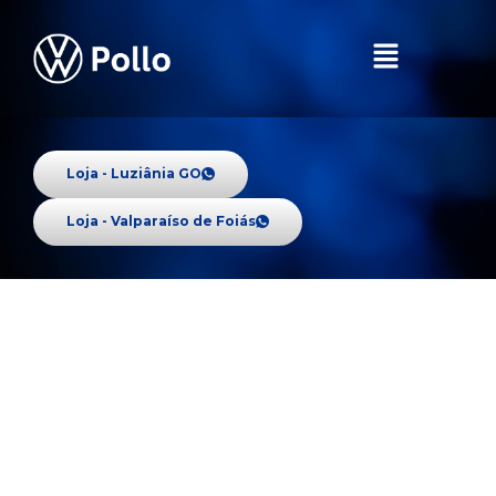
Loja - Luziânia GO
Loja - Valparaíso de Foiás
Tiguan R-Line
Performance na essência: potência, torque e
tração integral
QUERO CONHECER O TIGUAN